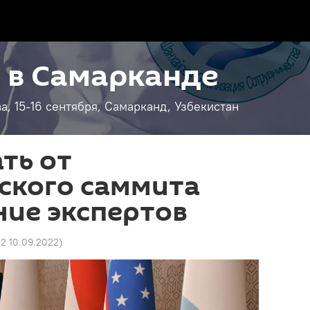
 в Самарканде
, 15-16 сентября, Самарканд, Узбекистан
ть от
ского саммита
ие экспертов
42 10.09.2022
)