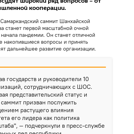
бсудят широкий ряд вопросов – от
ышленной кооперации.
.
Самаркандский саммит Шанхайской
ва станет первой масштабной очной
с начала пандемии. Он станет отличной
е накопившиеся вопросы и принять
ят дальнейшее развитие организации.
ав государств и руководители 10
изаций, сотрудничающих с ШОС.
вая представительский статус и
 саммит призван послужить
ением растущего влияния
тета его лидера как политика
аба", — подчеркнули в пресс-службе
анных дел республики.