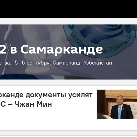
2 в Самарканде
ва, 15-16 сентября, Самарканд, Узбекистан
рканде документы усилят
ОС – Чжан Мин