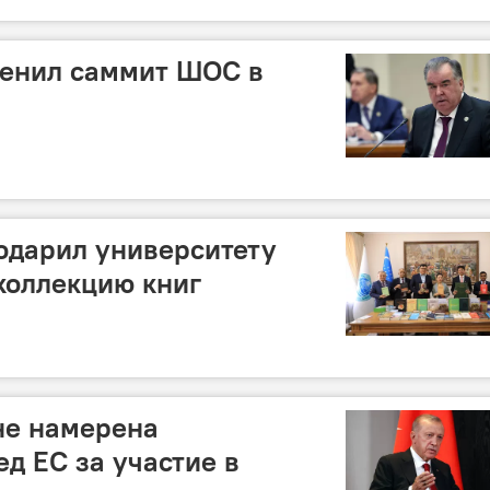
ценил саммит ШОС в
одарил университету
коллекцию книг
не намерена
д ЕС за участие в