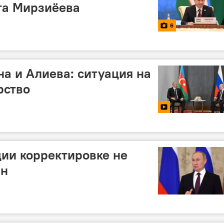
та Мирзиёева
6
а и Алиева: ситуация на
рство
ии корректировке не
ин