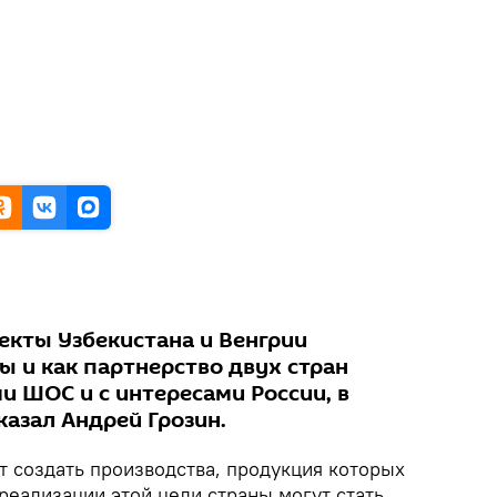
екты Узбекистана и Венгрии
ы и как партнерство двух стран
и ШОС и с интересами России, в
казал Андрей Грозин.
т создать производства, продукция которых
реализации этой цели страны могут стать