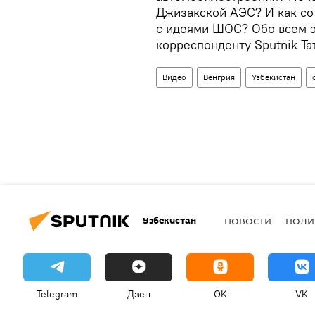
Джизакской АЭС? И как со
с идеями ШОС? Обо всем э
корреспонденту Sputnik Та
Видео
Венгрия
Узбекистан
Узбекистан
НОВОСТИ
ПОЛИ
Telegram
Дзен
OK
VK