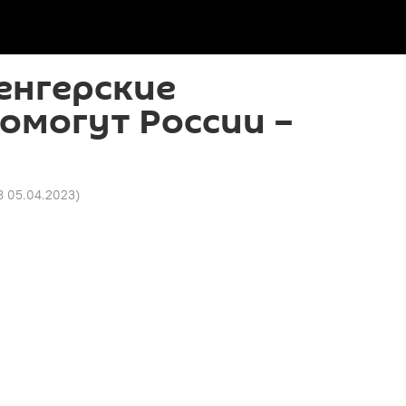
енгерские
омогут России –
8 05.04.2023
)