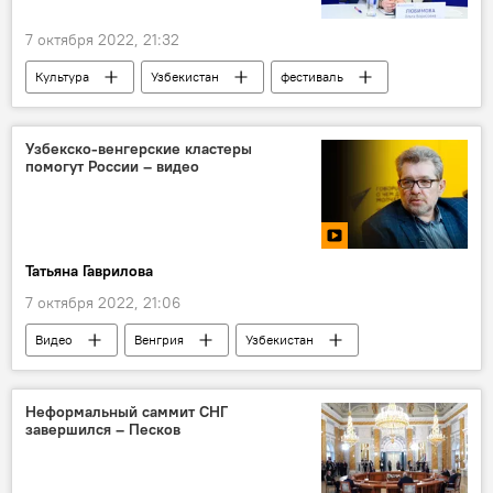
7 октября 2022, 21:32
Культура
Узбекистан
фестиваль
Россия
Узбекско-венгерские кластеры
помогут России – видео
Татьяна Гаврилова
7 октября 2022, 21:06
Видео
Венгрия
Узбекистан
сотрудничество
мнение эксперта
Россия
Неформальный саммит СНГ
завершился – Песков