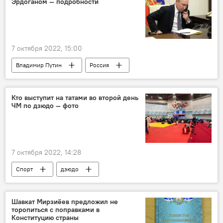
Эрдоганом — подробности
7 октября 2022, 15:00
Владимир Путин
Россия
Реджеп Тайип Эрдоган
переговоры
совещание
Кто выступит на татами во второй день
ЧМ по дзюдо — фото
7 октября 2022, 14:28
Спорт
дзюдо
Чемпионат мира 2022
Ташкент
Шавкат Мирзиёев предложил не
торопиться с поправками в
Конституцию страны