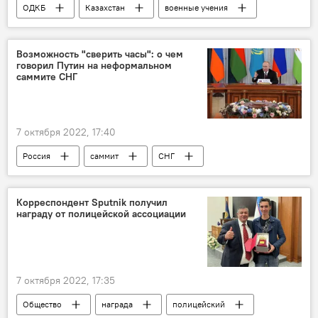
ОДКБ
Казахстан
военные учения
В мире
Возможность "сверить часы": о чем
говорил Путин на неформальном
саммите СНГ
7 октября 2022, 17:40
Россия
саммит
СНГ
Владимир Путин
речь
Корреспондент Sputnik получил
награду от полицейской ассоциации
7 октября 2022, 17:35
Общество
награда
полицейский