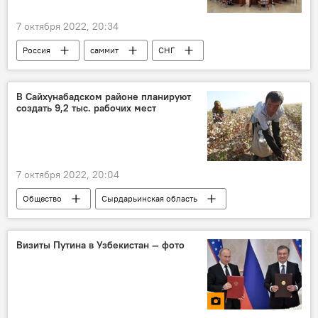
7 октября 2022, 20:34
Россия
саммит
СНГ
Санкт-Петербург
Владимир Путин
Дмитрий Песков
В Сайхунабадском районе планируют
создать 9,2 тыс. рабочих мест
7 октября 2022, 20:04
Общество
Сырдарьинская область
рабочие места
безработица
Визиты Путина в Узбекистан — фото