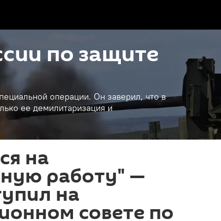
сии по защите
пециальной операции. Он заверил, что в
лько ее демилитаризация и
ся на
ьную работу" —
тупил на
ионном совете по