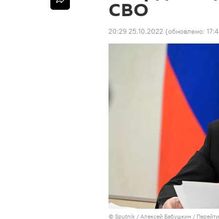
СВО
20:29 25.10.2022
(обновлено:
17:
© Sputnik / Алексей Бабушкин
/
Перейти