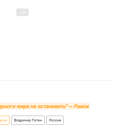
рного мира не остановить" — Раиси
асса
Владимир Путин
Россия