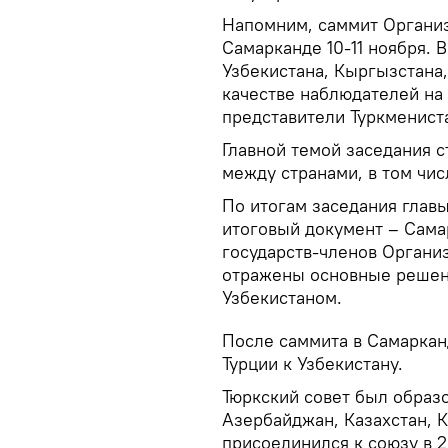
Напомним, саммит Организ
Самарканде 10-11 ноября. 
Узбекистана, Кыргызстана,
качестве наблюдателей на 
представители Туркменист
Главной темой заседания с
между странами, в том числ
По итогам заседания глав
итоговый документ – Сама
государств-членов Организ
отражены основные решен
Узбекистаном.
После саммита в Самарканд
Турции к Узбекистану.
Тюркский совет был образо
Азербайджан, Казахстан, К
присоединился к союзу в 2