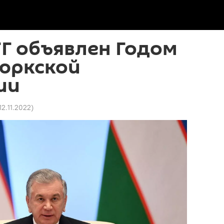
ТГ объявлен Годом
тюркской
ии
12.11.2022
)