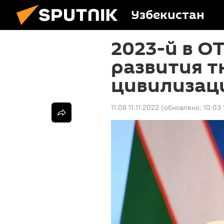
Узбекистан
2023-й в О
развития 
цивилизац
11:08 11.11.2022
(обновлено:
10:03 