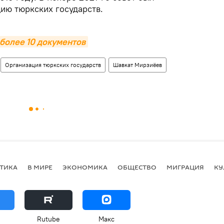
ию тюркских государств.
более 10 документов
Организация тюркских государств
Шавкат Мирзиёев
ТИКА
В МИРЕ
ЭКОНОМИКА
ОБЩЕСТВО
МИГРАЦИЯ
КУ
Rutube
Макс