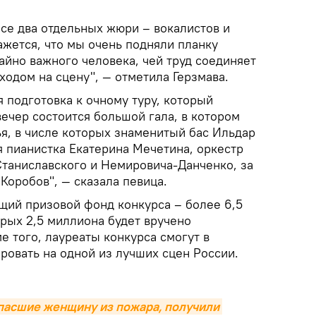
рсе два отдельных жюри – вокалистов и
ажется, что мы очень подняли планку
айно важного человека, чей труд соединяет
ыходом на сцену", — отметила Герзмава.
 подготовка к очному туру, который
 вечер состоится большой гала, в котором
ья, в числе которых знаменитый бас Ильдар
я пианистка Екатерина Мечетина, оркестр
Станиславского и Немировича-Данченко, за
Коробов", — сказала певица.
бщий призовой фонд конкурса – более 6,5
рых 2,5 миллиона будет вручено
е того, лауреаты конкурса смогут в
овать на одной из лучших сцен России.
спасшие женщину из пожара, получили 