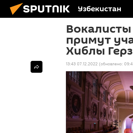
Узбекистан
Вокалисты 
примут уча
Хиблы Гер
13:43 07.12.2022
(обновлено:
09:4