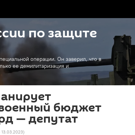
сии по защите
пециальной операции. Он заверил, что в
лько ее демилитаризация и
ланирует
 военный бюджет
лрд — депутат
3 13.03.2023
)