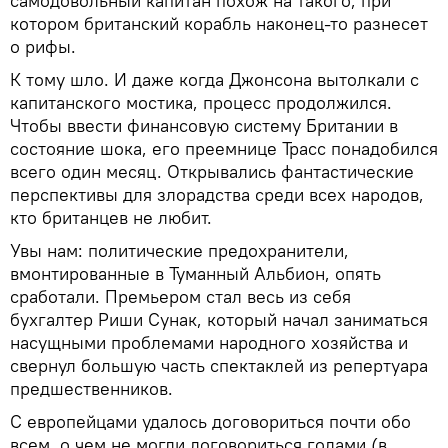
самодовольный капитан похож на такого, при
котором британский корабль наконец-то разнесет
о рифы.
К тому шло. И даже когда Джонсона вытолкали с
капитанского мостика, процесс продолжился.
Чтобы ввести финансовую систему Британии в
состояние шока, его преемнице Трасс понадобился
всего один месяц. Открывались фантастические
перспективы для злорадства среди всех народов,
кто британцев не любит.
Увы нам: политические предохранители,
вмонтированные в Туманный Альбион, опять
сработали. Премьером стал весь из себя
бухгалтер Риши Сунак, который начал заниматься
насущными проблемами народного хозяйства и
свернул большую часть спектаклей из репертуара
предшественников.
С европейцами удалось договориться почти обо
всем, о чем не могли договориться годами (в