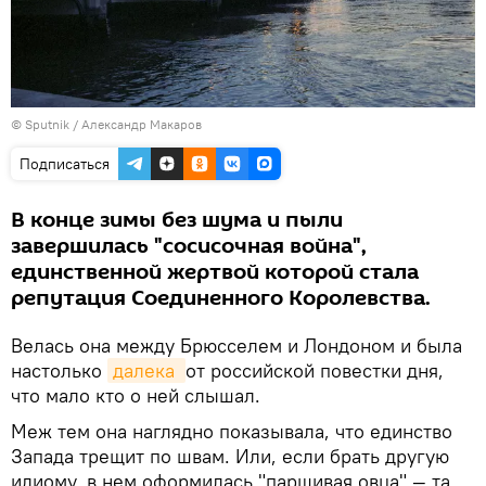
© Sputnik / Александр Макаров
Подписаться
В конце зимы без шума и пыли
завершилась "сосисочная война",
единственной жертвой которой стала
репутация Соединенного Королевства.
Велась она между Брюсселем и Лондоном и была
настолько
далека 
от российской повестки дня,
что мало кто о ней слышал.
Меж тем она наглядно показывала, что единство
Запада трещит по швам. Или, если брать другую
идиому, в нем оформилась "паршивая овца" — та