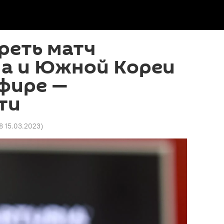
реть матч
на и Южной Кореи
эфире —
ти
8 15.03.2023
)