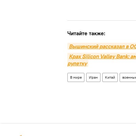
Читайте также:
Вышинский рассказал в О
Крах Silicon Valley Bank: 
рулетку
В мире
Иран
Китай
военные