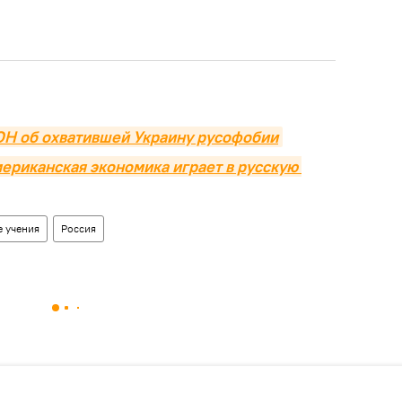
ОН об охватившей Украину русофобии
американская экономика играет в русскую 
 учения
Россия