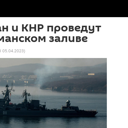
ан и КНР проведут
манском заливе
0 05.04.2023
)