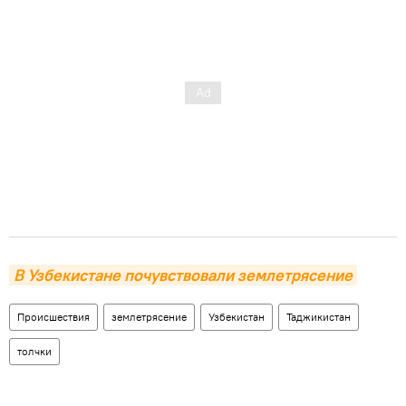
В Узбекистане почувствовали землетрясение
Происшествия
землетрясение
Узбекистан
Таджикистан
толчки