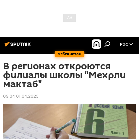
РУС
Узбекистан
В регионах откроются
филиалы школы "Мехрли
мактаб"
09:04 01.04.2023