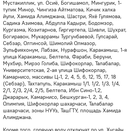
Мустакиллик, ул. Осиё, Богишамол, Мингурик, 1-
тупик Минор, Чингиза Айтматова, Кичик халка
йули, Хамида Алимджана, Шастри, Яхё Гулямова,
Садика Азимова, Абдулла Кадыри, Бодомзор,
Кургазма, Козитарнов, Гиргиртепа, Шивли, Шухрат,
Богиравон, Мукаррамы Тургунбаевой, Гулсарай,
Себзар, Олтинсой, Шимолий Олмазор,
Зульфияхонум, Лабзак, Нурафшон, Каракамыш, 1-я
улица Каракамыш, Белтепа, Фараби, Беруни,
Мухбир, Мирзо Голиба, Шифокорлар, Талабалар,
Университетская, 2-ая улица Шифокорлар,
Камарнисо, массивы Ц-1, 2, 4, 5, 6, 12, 15, 17, 18
(Себзар), Тахтапуль, Каракамыш 1/1, 1/2, 1/3, 1/4,
2/1, 2/3, 2/4, 2/5, Белтепа, Ибн Сино-1,2,
Джарарык, Камарнисо, Бешкурган-1, 2, 3, 4,
Олимпия, Шифокорлар шахарчаси, Талабалар
шахарчаси, зоны НУУз, ТашГТУ, площадь Хамида
Алимджана.
Кроме того, горячую воду отключат по ул. Хусайн