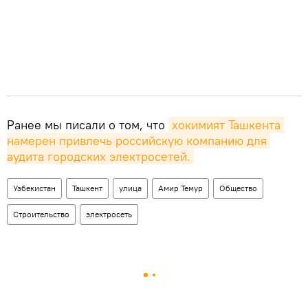
Ранее мы писали о том, что
хокимият Ташкента 
намерен привлечь российскую компанию для 
аудита городских электросетей.
Узбекистан
Ташкент
улица
Амир Темур
Общество
Строительство
электросеть