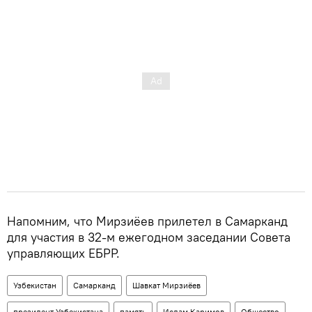
Напомним, что Мирзиёев прилетел в Самарканд
для участия в 32-м ежегодном заседании Совета
управляющих ЕБРР.
Узбекистан
Самарканд
Шавкат Мирзиёев
президент Узбекистана
память
Ислам Каримов
Общество