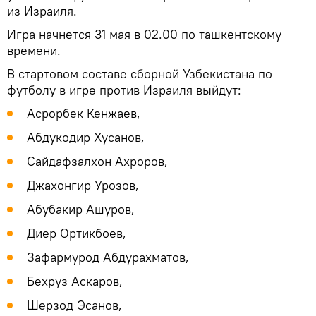
из Израиля.
Игра начнется 31 мая в 02.00 по ташкентскому
времени.
В стартовом составе сборной Узбекистана по
футболу в игре против Израиля выйдут:
Асрорбек Кенжаев,
Абдукодир Хусанов,
Сайдафзалхон Ахроров,
Джахонгир Урозов,
Абубакир Ашуров,
Диер Ортикбоев,
Зафармурод Aбдурахматов,
Бехруз Аскаров,
Шерзод Эсанов,