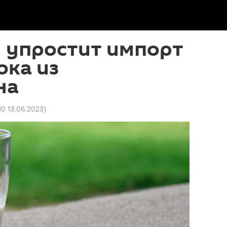
н упростит импорт
ока из
на
30 13.06.2023
)