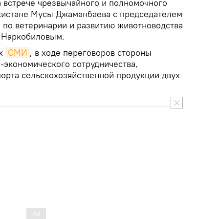
а встрече чрезвычайного и полномочного
кистане Мусы Джаманбаева с председателем
а по ветеринарии и развитию животноводства
 Наркобиловым.
их
СМИ
, в ходе переговоров стороны
о-экономического сотрудничества,
порта сельскохозяйственной продукции двух