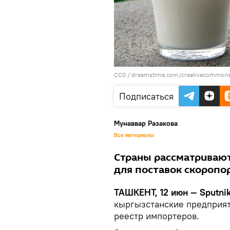
CC0
/
dreamstime.com/creativecommons
Подписаться
Мунаввар Разакова
Все материалы
Страны рассматривают
для поставок скоропо
ТАШКЕНТ, 12 июн — Sputni
кыргызстанские предприят
реестр импортеров.