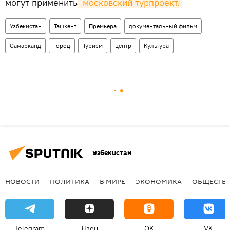
могут применить
 московский турпроект.
Узбекистан
Ташкент
Премьера
документальный фильм
Самарканд
город
Туризм
центр
Культура
Узбекистан
НОВОСТИ
ПОЛИТИКА
В МИРЕ
ЭКОНОМИКА
ОБЩЕСТВ
Telegram
Дзен
OK
VK