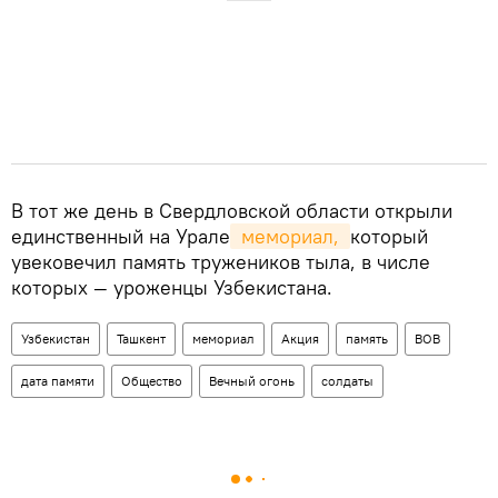
В тот же день в Свердловской области открыли
единственный на Урале
 мемориал, 
который
увековечил память тружеников тыла, в числе
которых — уроженцы Узбекистана.
Узбекистан
Ташкент
мемориал
Акция
память
ВОВ
дата памяти
Общество
Вечный огонь
солдаты