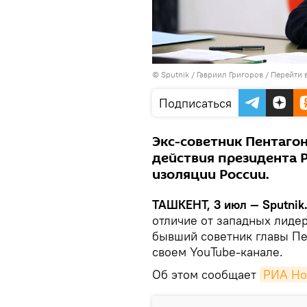
© Sputnik / Гавриил Григоров
/
Перейти 
Подписаться
Экс-советник Пентаго
действия президента 
изоляции России.
ТАШКЕНТ, 3 июл — Sputnik
отличие от западных лиде
бывший советник главы Пе
своем YouTube-канале.
Об этом сообщает
РИА Но