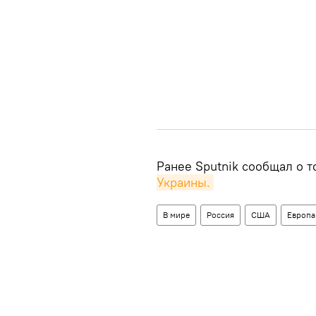
Ранее Sputnik сообщал о т
Украины.
В мире
Россия
США
Европа