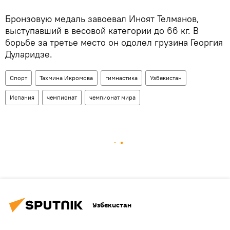
Бронзовую медаль завоевал Иноят Телманов,
выступавший в весовой категории до 66 кг. В
борьбе за третье место он одолел грузина Георгия
Дуларидзе.
Спорт
Тахмина Икромова
гимнастика
Узбекистан
Испания
чемпионат
чемпионат мира
Узбекистан