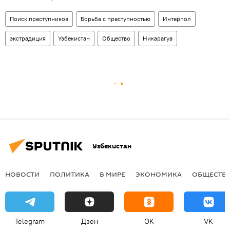
Поиск преступников
Борьба с преступностью
Интерпол
экстрадиция
Узбекистан
Общество
Никарагуа
Узбекистан
НОВОСТИ
ПОЛИТИКА
В МИРЕ
ЭКОНОМИКА
ОБЩЕСТВ
Telegram
Дзен
OK
VK