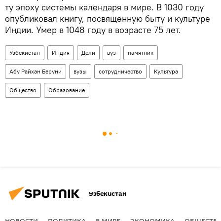
ту эпоху системы календаря в мире. В 1030 году
опубликовал книгу, посвященную быту и культуре
Индии. Умер в 1048 году в возрасте 75 лет.
Узбекистан
Индия
Дели
вуз
памятник
Абу Райхан Беруни
вузы
сотрудничество
Культура
Общество
Образование
Узбекистан
НОВОСТИ
ПОЛИТИКА
В МИРЕ
ЭКОНОМИКА
ОБЩЕСТВ