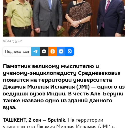
© ИА "Дунё"
Подписаться
Памятник великому мыслителю и
ученому-энциклопедисту Средневековья
появится на территории университета
Джамия Миллия Исламия (JMI) — одного из
ведущих вузов Индии. В честь Аль-Беруни
также названо одно из зданий данного
вуза.
ТАШКЕНТ, 2 сен — Sputnik.
На территории
университета Джамия Миллия Исламия (JMI) в