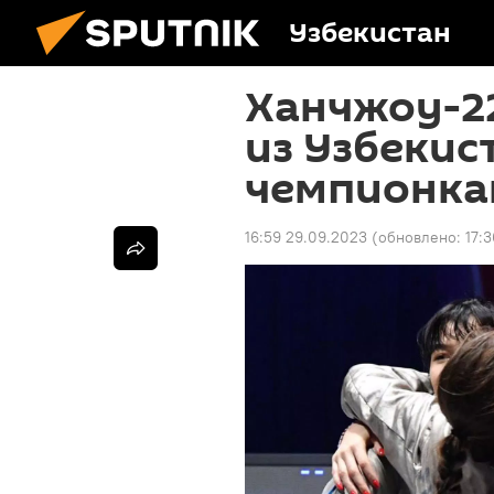
Узбекистан
Ханчжоу-2
из Узбекис
чемпионка
16:59 29.09.2023
(обновлено:
17: