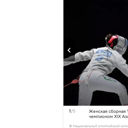
1
/5
ованию на саблях стала
Женская сборная У
чемпионом XIX Аз
©
Национальный олимпийский комит