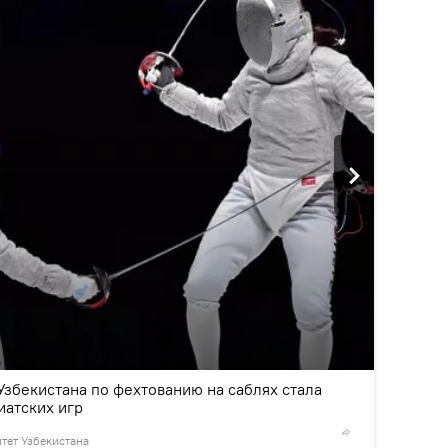
2
/5
збекистана по фехтованию на саблях стала
иатских игр
ет Узбекистана
©
Национ