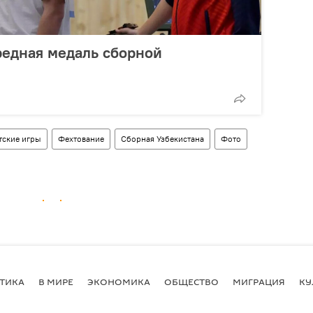
редная медаль сборной
тские игры
Фехтование
Сборная Узбекистана
Фото
ТИКА
В МИРЕ
ЭКОНОМИКА
ОБЩЕСТВО
МИГРАЦИЯ
КУ