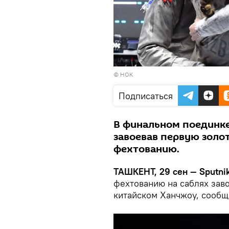
© НОК
Подписаться
В финальном поединке
завоевав первую золо
фехтованию.
ТАШКЕНТ, 29 сен — Sputni
фехтованию на саблях заво
китайском Ханчжоу, сооб