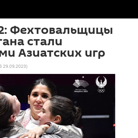
2: Фехтовальщицы
тана стали
ми Азиатских игр
36 29.09.2023
)