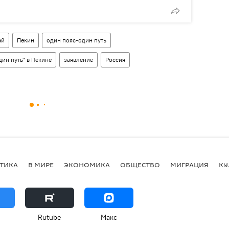
ай
Пекин
один пояс-один путь
ин путь" в Пекине
заявление
Россия
ТИКА
В МИРЕ
ЭКОНОМИКА
ОБЩЕСТВО
МИГРАЦИЯ
КУ
Rutube
Макс