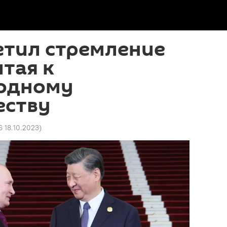
етил стремление
итая к
одному
еству
6 18.10.2023
)