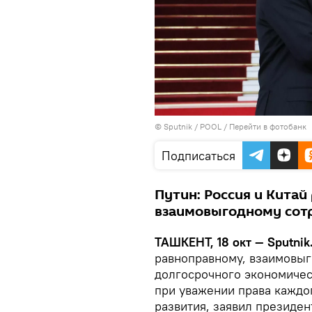
© Sputnik / POOL
/
Перейти в фотобанк
Подписаться
Путин: Россия и Китай
взаимовыгодному сот
ТАШКЕНТ, 18 окт — Sputnik
равноправному, взаимовыг
долгосрочного экономичес
при уважении права каждо
развития, заявил президе