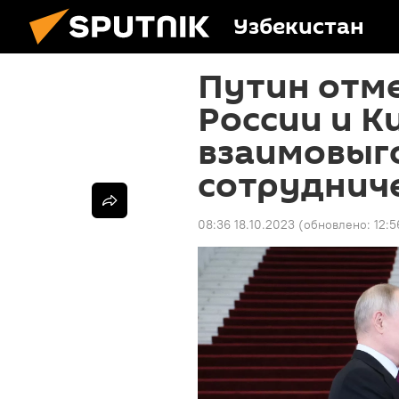
Узбекистан
Путин отм
России и К
взаимовыг
сотруднич
08:36 18.10.2023
(обновлено:
12:5