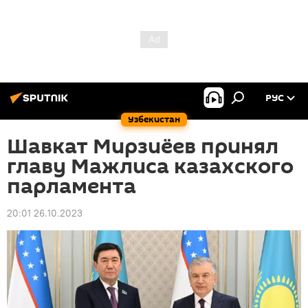
РУС
Узбекистан
Шавкат Мирзиёев принял
главу Мажлиса казахского
парламента
20:01 26.10.2023