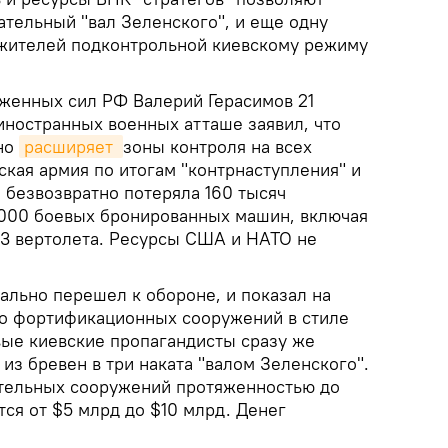
ательный "вал Зеленского", и еще одну
жителей подконтрольной киевскому режиму
женных сил РФ Валерий Герасимов 21
иностранных военных атташе заявил, что
нно
расширяет 
зоны контроля на всех
кая армия по итогам "контрнаступления" и
 безвозвратно потеряла 160 тысяч
 000 боевых бронированных машин, включая
 23 вертолета. Ресурсы США и НАТО не
ально перешел к обороне, и показал на
во фортификационных сооружений в стиле
ые киевские пропагандисты сразу же
из бревен в три наката "валом Зеленского".
ительных сооружений протяженностью до
ся от $5 млрд до $10 млрд. Денег