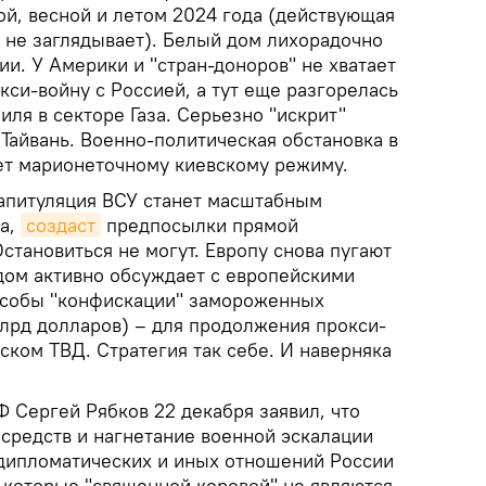
й, весной и летом 2024 года (действующая
не заглядывает). Белый дом лихорадочно
и. У Америки и "стран-доноров" не хватает
кси-войну с Россией, а тут еще разгорелась
иля в секторе Газа. Серьезно "искрит"
 Тайвань. Военно-политическая обстановка в
ет марионеточному киевскому режиму.
капитуляция ВСУ станет масштабным
а,
создаст
предпосылки прямой
становиться не могут. Европу снова пугают
 дом активно обсуждает с европейскими
особы "конфискации" замороженных
млрд долларов) – для продолжения прокси-
ском ТВД. Стратегия так себе. И наверняка
 Сергей Рябков 22 декабря заявил, что
 средств и нагнетание военной эскалации
 дипломатических и иных отношений России
которые "священной коровой" не являются.