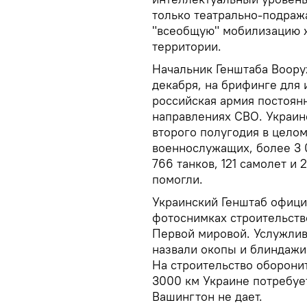
только театрально-подраж
"всеобщую" мобилизацию 
территории.
Начальник Генштаба Воору
декабря, на брифинге для 
российская армия постоя
направлениях СВО. Украинс
второго полугодия в целом
военнослужащих, более 3
766 танков, 121 самолет и
помогли.
Украинский Генштаб офици
фотоснимках строительст
Первой мировой. Услужлив
назвали окопы и блиндажи 
На строительство оборон
3000 км Украине потребует
Вашингтон не дает.