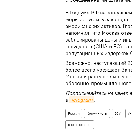
В Госдуме РФ на минувше
меры запустить законодат
американских активов. Гл
напомнил, что Москва отве
заблокированы деньги инв
государств (США и ЕС) на 
репутационных издержек 
Возможно, наступающий 2
более всего убеждает Запа
Москвой растущее могущес
оборонно-промышленного 
Подписывайтесь на канал 
в
Telegram
.
Россия
Колумнисты
ВСУ
Ук
спецоперация