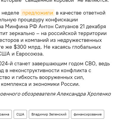
й неделе
предложили
в качестве ответной
ельную процедуру конфискации
ава Минфина РФ Антон Силуанов 21 декабря
тит зеркально – на российской территории
есторов и компаний из недружественных
те же $300 млрд. Не касаясь глобальных
США и Евросоюза.
024-й станет завершающим годом СВО, ведь
д в неконструктивности конфликта с
тво и гибкость вооруженных сил,
комплекса и экономики России.
военного обозревателя Александра Хроленко
раина
США
Владимир Зеленский
финансирование