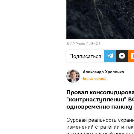
© AP Photo /
LIBKOS
Подписаться
Александр Хроленко
Все материалы
Провал консолидиров
"контрнаступлении" В
одновременно панику 
Суровая реальность украи
изменений стратегии и так
интеллектуальный уровень