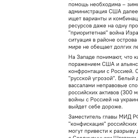
помощь необходима – зимо
администрация США далее 
ищет варианты и комбинаци
ресурсов даже на одну про
"приоритетная" война Изра
ситуация в районе острова
мире не обещает долгих л
На Западе понимают, что 
поражением США и альянс
конфронтации с Россией. О
"русской угрозой". Белый
вассалами неправовые сп
российских активов (300 
войны с Россией на украин
выйдет себе дороже.
Заместитель главы МИД РФ
"конфискация" российских
могут привести к разрыву
с Соединенными Штатами, 