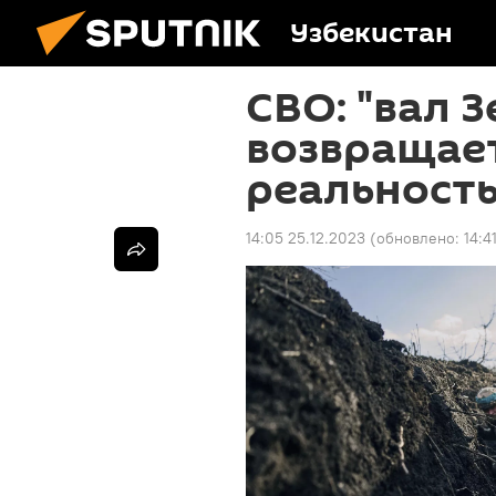
Узбекистан
СВО: "вал 
возвращает
реальност
14:05 25.12.2023
(обновлено:
14:4