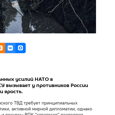
анных усилий НАТО в
СУ вызывает у противников России
и ярость.
нского ТВД требует принципиальных
тики, активной мирной дипломатии, однако
 и ресурсы ВПК "стратегов" позволяют