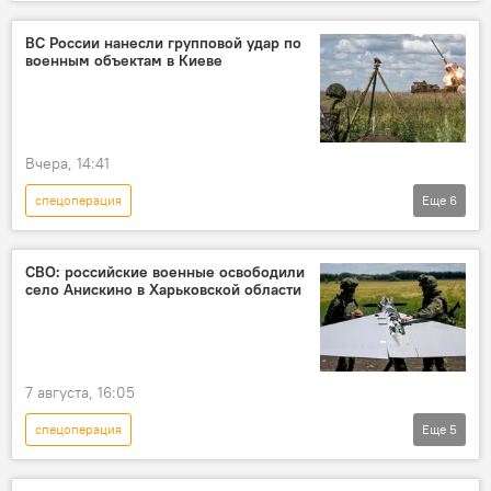
Украина
Спецоперация России по защите Донбасса
ВС России нанесли групповой удар по
военным объектам в Киеве
Минобороны РФ
Вчера, 14:41
спецоперация
Еще
6
Спецоперация России по защите Донбасса
Россия
Украина
СВО
СВО: российские военные освободили
село Анискино в Харьковской области
Минобороны РФ
ВСУ
7 августа, 16:05
спецоперация
Еще
5
Спецоперация России по защите Донбасса