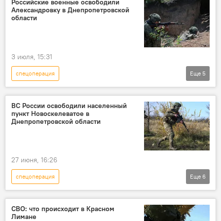
Российские военные освободили
Александровку в Днепропетровской
области
3 июля, 15:31
спецоперация
Еще
5
Спецоперация России по защите Донбасса
СВО
Россия
Украина
ВС России освободили населенный
пункт Новоскелеватоe в
Минобороны РФ
Днепропетровской области
27 июня, 16:26
спецоперация
Еще
6
Спецоперация России по защите Донбасса
Украина
Россия
Минобороны РФ
СВО: что происходит в Красном
Лимане
СВО
ВСУ