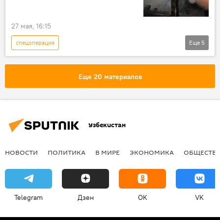
27 мая, 16:15
спецоперация
Еще
5
Спецоперация России по защите Донбасса
СВО
Россия
Украина
Еще 20 материалов
Минобороны РФ
Узбекистан
НОВОСТИ
ПОЛИТИКА
В МИРЕ
ЭКОНОМИКА
ОБЩЕСТВ
Telegram
Дзен
OK
VK