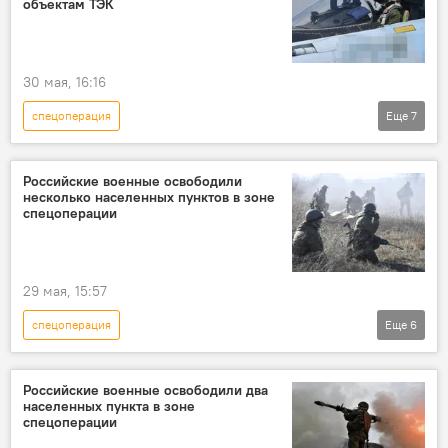
объектам ТЭК
30 мая, 16:16
спецоперация
Еще
7
Спецоперация России по защите Донбасса
СВО
Россия
Украина
Российские военные освободили
несколько населенных пунктов в зоне
Минобороны РФ
безопасность
спецоперации
ВСУ
29 мая, 15:57
спецоперация
Еще
6
Спецоперация России по защите Донбасса
СВО
Россия
Украина
Российские военные освободили два
населенных пункта в зоне
Минобороны РФ
ВСУ
спецоперации