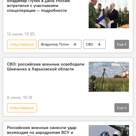
Владимир Путин в День России
встретился с участниками
Минобороны РФ
ДНР
спецоперации — подробности
13 июня, 13:35
спецоперация
Владимир Путин
СВО
Еще
5
Встреча
Военнослужащие
Кремль
Запад
НАТО
СВО: российские военные освободили
Шевченко в Харьковской области
6 июня, 16:18
спецоперация
Еще
4
Спецоперация России по защите Донбасса
Минобороны РФ
Россия
Украина
Российские военные нанесли удар
возмездия по аэродромам ВСУ и