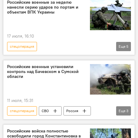
Спецоперация России по защите Донбасса
Российские военные за неделю
нанесли серию ударов по портам и
Минобороны РФ
объектам ВПК Украины
17 июля, 16:10
спецоперация
Еще
5
Спецоперация России по защите Донбасса
СВО
Украина
Россия
Российские военные установили
контроль над Бачевском в Сумской
Минобороны РФ
области
11 июля, 15:31
спецоперация
СВО
Россия
Еще
3
Украина
Спецоперация России по защите Донбасса
Российские войска полностью
освободили город Константиновка в