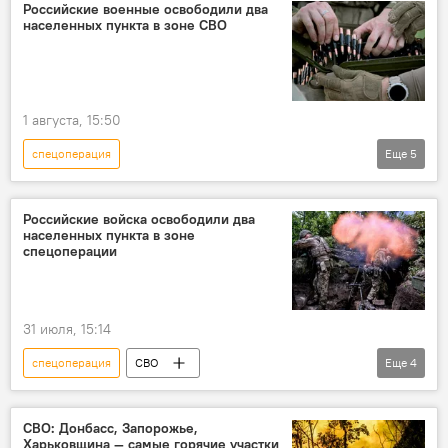
Россия
Украина
СВО
Российские военные освободили два
населенных пункта в зоне СВО
Минобороны РФ
1 августа, 15:50
спецоперация
Еще
5
Спецоперация России по защите Донбасса
СВО
Россия
Украина
Российские войска освободили два
населенных пункта в зоне
Минобороны РФ
спецоперации
31 июля, 15:14
спецоперация
СВО
Еще
4
Спецоперация России по защите Донбасса
Россия
Украина
Минобороны РФ
СВО: Донбасс, Запорожье,
Харьковщина — самые горячие участки