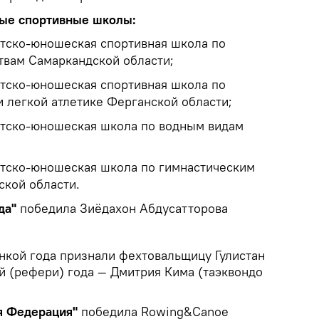
ые спортивные школы:
тско-юношеская спортивная школа по
вам Самаркандской области;
тско-юношеская спортивная школа по
и легкой атлетике Ферганской области;
етско-юношеская школа по водным видам
тско-юношеская школа по гимнастическим
ской области.
да"
победила Зиёдахон Абдусатторова
кой года признали фехтовальщицу Гулистан
й (рефери) года — Дмитрия Кима (таэквондо
я Федерация"
победила Rowing&Сanoe