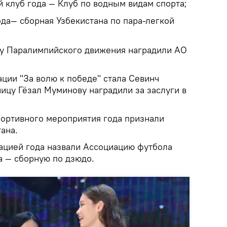
 клуб года — Клуб по водным видам спорта;
ода— сборная Узбекистана по пара-легкой
ку Паралимпийского движения наградили АО
ции "За волю к победе" стала Севинч
ицу Гёзал Муминову наградили за заслуги в
ортивного мероприятия года признали
ана.
ацией года назвали Ассоциацию футбола
а — сборную по дзюдо.