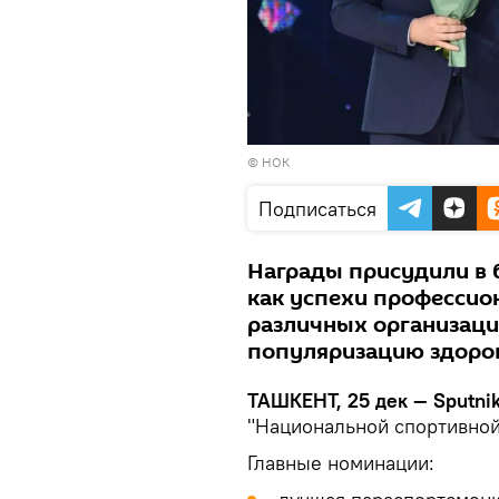
© НОК
Подписаться
Награды присудили в 
как успехи профессио
различных организаций
популяризацию здоров
ТАШКЕНТ, 25 дек — Sputni
"Национальной спортивно
Главные номинации: