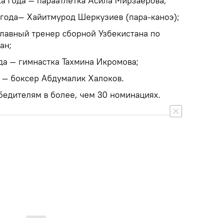
а года — параатлетка Асила Мирзаёрова;
года— Хайитмурод Шеркузиев (пара-каноэ);
главный тренер сборной Узбекистана по
ан;
да — гимнастка Тахмина Икромова;
 — боксер Абдумалик Халоков.
бедителям в более, чем 30 номинациях.