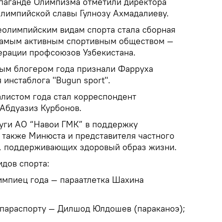
опаганде Олимпизма отметили директора
лимпийской славы Гулнозу Ахмадалиеву.
еолимпийским видам спорта стала сборная
 самым активным спортивным обществом —
ерации профсоюзов Узбекистана.
ым блогером года признали Фарруха
инстаблога "Bugun sport".
листом года стал корреспондент
Абдуазиз Курбонов.
луги АО “Навои ГМК” в поддержку
 также Минюста и представителя частного
”, поддерживающих здоровый образ жизни.
идов спорта:
мпиец года — параатлетка Шахина
 параспорту — Дилшод Юлдошев (параканоэ);