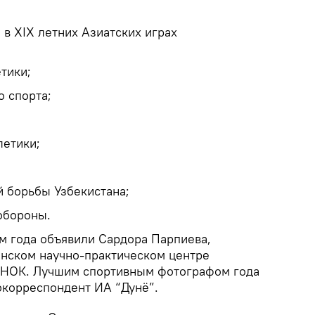
 в XIX летних Азиатских играх
тики;
 спорта;
летики;
 борьбы Узбекистана;
обороны.
 года объявили Сардора Парпиева,
нском научно-практическом центре
 НОК. Лучшим спортивным фотографом года
окорреспондент ИА “Дунё”.