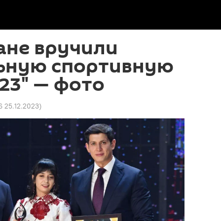
ане вручили
ьную спортивную
23" — фото
6 25.12.2023
)