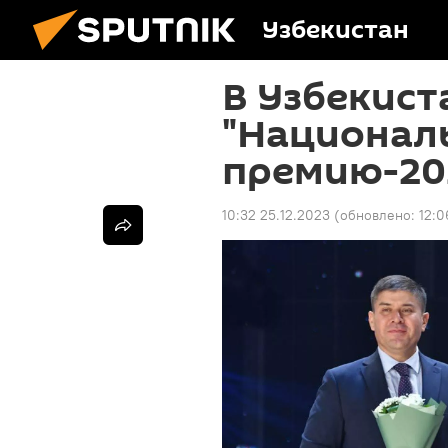
Узбекистан
В Узбекист
"Национал
премию-20
10:32 25.12.2023
(обновлено:
12:0