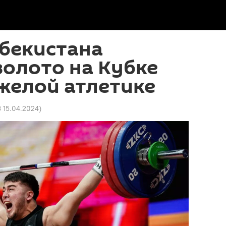
збекистана
золото на Кубке
желой атлетике
3 15.04.2024
)