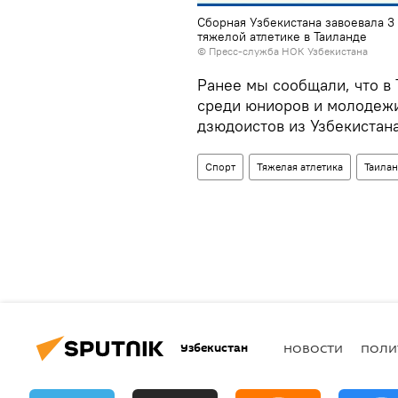
Сборная Узбекистана завоевала 3
тяжелой атлетике в Таиланде
©
Пресс-служба НОК Узбекистана
Ранее мы сообщали, что в
среди юниоров и молодежи
дзюдоистов из Узбекистана
Спорт
Тяжелая атлетика
Таила
Узбекистан
НОВОСТИ
ПОЛИ