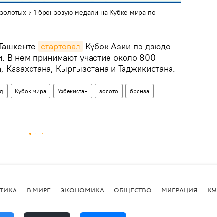
 золотых и 1 бронзовую медали на Кубке мира по
 Ташкенте
стартовал
Кубок Азии по дзюдо
. В нем принимают участие около 800
, Казахстана, Кыргызстана и Таджикистана.
нд
Кубок мира
Узбекистан
золото
бронза
ТИКА
В МИРЕ
ЭКОНОМИКА
ОБЩЕСТВО
МИГРАЦИЯ
КУ