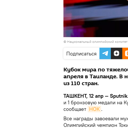
© Национальный олимпийский комитет
Подписаться
Кубок мира по тяжелой
апреля в Таиланде. В 
из 110 стран.
ТАШКЕНТ, 12 апр — Sputnik
и 1 бронзовую медали на К
сообщает
НОК
.
Все награды завоевали муж
Олимпийский чемпион Токи