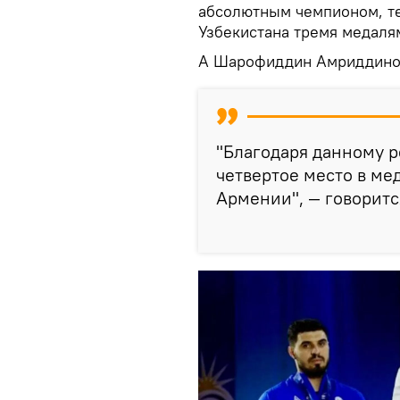
абсолютным чемпионом, т
Узбекистана тремя медаля
А Шарофиддин Амриддинов
"Благодаря данному р
четвертое место в ме
Армении", — говоритс