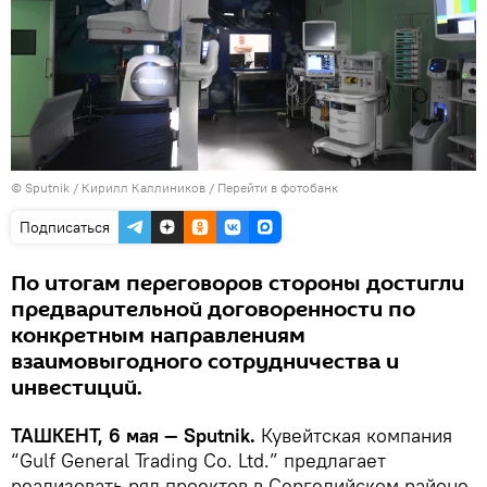
© Sputnik / Кирилл Каллиников
/
Перейти в фотобанк
Подписаться
По итогам переговоров стороны достигли
предварительной договоренности по
конкретным направлениям
взаимовыгодного сотрудничества и
инвестиций.
ТАШКЕНТ, 6 мая — Sputnik.
Кувейтская компания
“Gulf General Trading Co. Ltd.” предлагает
реализовать ряд проектов в Сергелийском районе