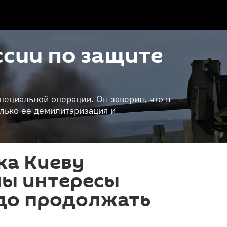
сии по защите
пециальной операции. Он заверил, что в
лько ее демилитаризация и
ка Киеву
ны интересы
адо продолжать