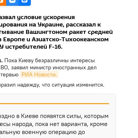
азвал условие ускорения
рования на Украине, рассказал к
тывание Вашингтоном ракет средней
в Европе и Азиатско-Тихоокеанском
У истребителей F-16.
.
Пока Киеву безразличны интересы
СВО, заявил министр иностранных дел
нтервью
РИА Новости.
разил надежду, что ситуация изменится.
оздно в Киеве появятся силы, которым
сы народа, пока нет варианта, кроме
иальную военную операцию до