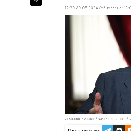
12:30 30.05.2024
(обновлено:
13:
© Sputnik / Алексей Филиппов
/
Перейт
Подписаться