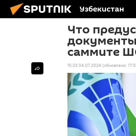
Узбекистан
Что преду
документы
саммите Ш
15:23 04.07.2024
(обновлено:
17: