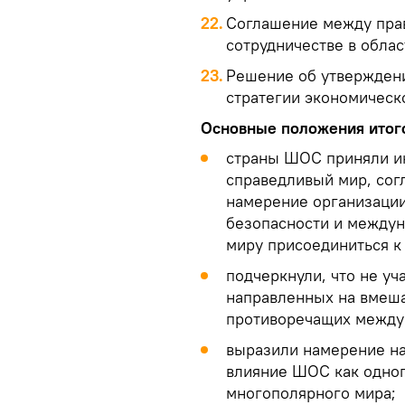
22.
Соглашение между пра
сотрудничестве в обла
23.
Решение об утверждени
стратегии экономическ
Основные положения итого
страны ШОС приняли ин
справедливый мир, согл
намерение организации
безопасности и междун
миру присоединиться к 
подчеркнули, что не у
направленных на вмеша
противоречащих между
выразили намерение н
влияние ШОС как одно
многополярного мира;