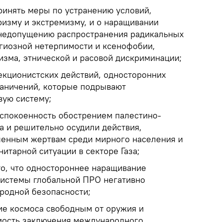
ринять меры по устранению условий,
изму и экстремизму, и о наращивании
 недопущению распространения радикальных
гиозной нетерпимости и ксенофобии,
изма, этнической и расовой дискриминации;
екционистских действий, односторонних
раничений, которые подрывают
вую систему;
спокоенность обострением палестино-
а и решительно осудили действия,
ленным жертвам среди мирного населения и
итарной ситуации в секторе Газа;
то, что одностороннее наращивание
системы глобальной ПРО негативно
родной безопасности;
ие космоса свободным от оружия и
мость заключения международного