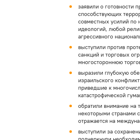
заявили о готовности п
способствующих террор
совместных усилий по
идеологий, любой рели
агрессивного национал
выступили против прот
санкций и торговых ог
многостороннюю торго
выразили глубокую обе
израильского конфликт
приведшие к многочис
катастрофической гуман
обратили внимание на 
некоторыми странами 
отражается на междуна
выступили за сохранен
подчеркнули необходи