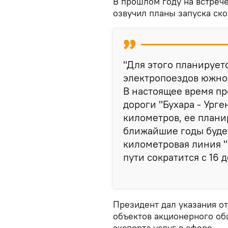
В прошлом году на встреч
озвучил планы запуска ско
"Для этого планирует
электропоездов южно
В настоящее время п
дороги "Бухара - Ург
километров, ее плани
ближайшие годы буде
километровая линия "
пути сократится с 16 
Президент дал указания о
объектов акционерного об
экспорта услуг в сфере.