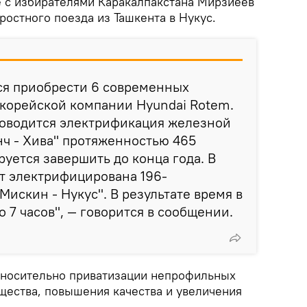
е с избирателями Каракалпакстана Мирзиёев
ростного поезда из Ташкента в Нукус.
ся приобрести 6 современных
корейской компании Hyundai Rotem.
роводится электрификация железной
енч - Хива" протяженностью 465
руется завершить до конца года. В
т электрифицирована 196-
Мискин - Нукус". В результате время в
до 7 часов", — говорится в сообщении.
тносительно приватизации непрофильных
щества, повышения качества и увеличения