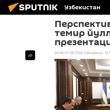
Узбекистан
Перспектив
темир йулл
презентаци
09:48 07.08.2024
(обновлено:
10: