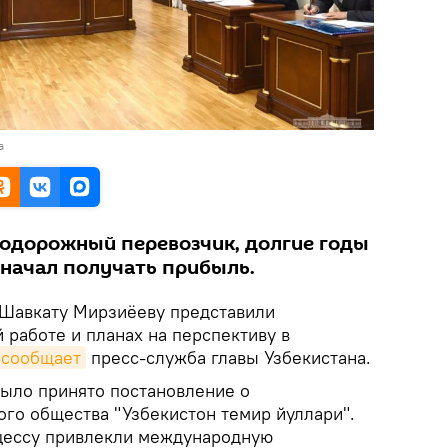
а
одорожный перевозчик, долгие годы
 начал получать прибыль.
Шавкату Мирзиёеву представили
 работе и планах на перспективу в
сообщает
пресс-служба главы Узбекистана.
было принято постановление о
го общества "Узбекистон темир йуллари".
цессу привлекли международную