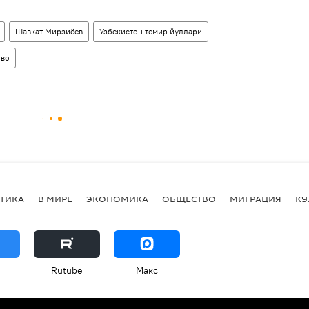
Шавкат Мирзиёев
Узбекистон темир йуллари
тво
ТИКА
В МИРЕ
ЭКОНОМИКА
ОБЩЕСТВО
МИГРАЦИЯ
КУ
Rutube
Макс