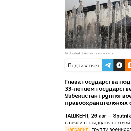
© Sputnik / Актан Темирканов
Подписаться
Глава государства под
33-летием государств
Узбекистан группы во
правоохранительных о
ТАШКЕНТ, 26 авг — Sputni
в связи с тридцать треть
наградил
группу военнос