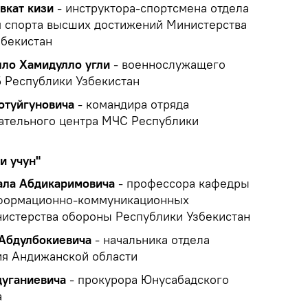
вкат кизи
- инструктора-спортсмена отдела
я спорта высших достижений Министерства
збекистан
ло Хамидулло угли
- военнослужащего
 Республики Узбекистан
отуйгуновича
- командира отряда
ательного центра МЧС Республики
и учун"
ала Абдикаримовича
- профессора кафедры
нформационно-коммуникационных
нистерства обороны Республики Узбекистан
 Абдулбокиевича
- начальника отдела
ия Андижанской области
дуганиевича
- прокурора Юнусабадского
а