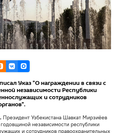
писал Указ "О награждении в связи с
енной независимости Республики
еннослужащих и сотрудников
рганов".
k.
Президент Узбекистана Шавкат Мирзиёев
ей годовщиной независимости республики
лужащих и сотрудников правоохранительных