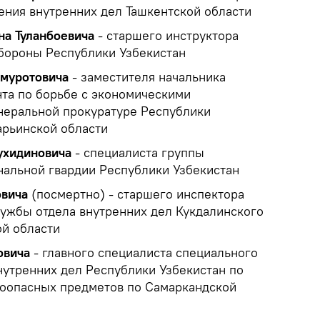
ления внутренних дел Ташкентской области
на Туланбоевича
- старшего инструктора
бороны Республики Узбекистан
шмуротовича
- заместителя начальника
та по борьбе с экономическими
неральной прокуратуре Республики
арьинской области
ухидиновича
- специалиста группы
нальной гвардии Республики Узбекистан
овича
(посмертно) - старшего инспектора
ужбы отдела внутренних дел Кукдалинского
й области
овича
- главного специалиста специального
нутренних дел Республики Узбекистан по
оопасных предметов по Самаркандской