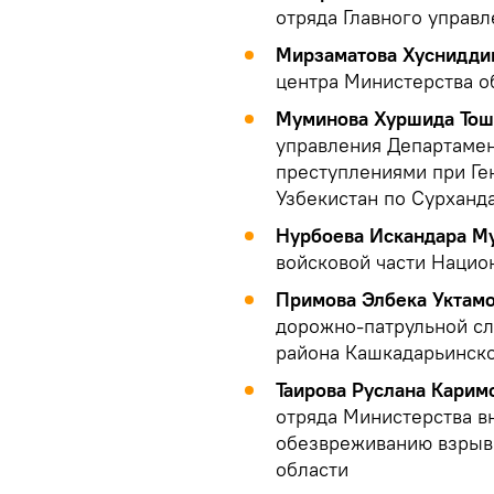
отряда Главного управ
Мирзаматова Хуснидди
центра Министерства о
Муминова Хуршида То
управления Департамен
преступлениями при Ге
Узбекистан по Сурханд
Нурбоева Искандара М
войсковой части Нацио
Примова Элбека Уктам
дорожно-патрульной сл
района Кашкадарьинско
Таирова Руслана Карим
отряда Министерства в
обезвреживанию взрыв
области