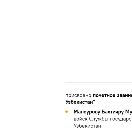
присвоено
почетное звани
Узбекистан"
Мансурову Бахтияру М
войск Службы государс
Узбекистан