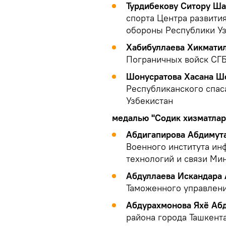
Турдибекову Ситору Ша
спорта Центра развити
обороны Республики У
Хабибуллаева Хикматил
Пограничных войск СГБ
Шонусратова Хасана Ш
Республиканского спас
Узбекистан
медалью "Содик хизматлар
Абдигапирова Абдимут
Военного института и
технологий и связи Ми
Абдуллаева Искандара
Таможенного управлен
Абдурахмонова Яхё Аб
района города Ташкент