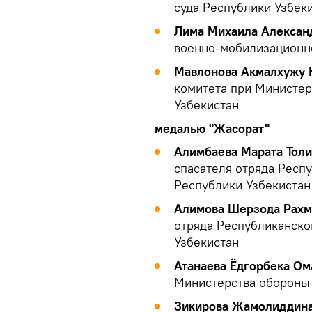
суда Республики Узбек
Лима Михаила Алексан
военно-мобилизационн
Мавлонова Акмалхужу 
комитета при Министер
Узбекистан
медалью "Жасорат"
Алимбаева Марата Тол
спасателя отряда Респ
Республики Узбекистан
Алимова Шерзода Рахм
отряда Республиканско
Узбекистан
Атанаева Ёдгорбека О
Министерства обороны 
Зикирова Жамолиддин