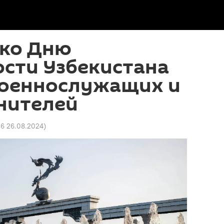
 ко Дню
сти Узбекистана
военнослужащих и
нителей
06 26.08.2024
)