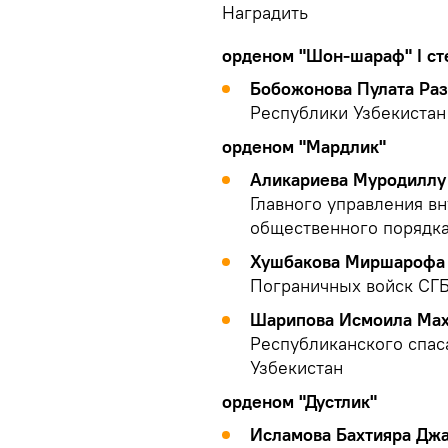
Наградить
орденом "Шон-шараф" I ст
Бобожонова Пулата Раз
Республики Узбекистан
орденом "Мардлик"
Аликариева Муродиллу
Главного управления вн
общественного порядк
Хушбакова Миршарофа
Пограничных войск СГБ
Шарипова Исмоила Мах
Республиканского спас
Узбекистан
орденом "Дустлик"
Исламова Бахтияра Дж