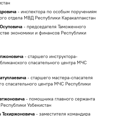
истан
дровича
- инспектора по особым поручениям
ого отдела МВД Республики Каракалпакстан
Юсуповича
- председателя Таможенного
стве экономики и финансов Республики
ипжоновича
- старшего инструктора-
убликанского спасательного центра МЧС
атуллаевича
- старшего мастера-спасателя
го спасательного центра МЧС Республики
матжоновича
- помощника главного сержанта
Республики Узбекистан
а Тохиржоновича
- заместителя командира