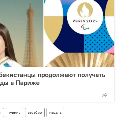
збекистанцы продолжают получать
ды в Париже
я
турнир
серебро
медаль