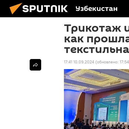
Узбекистан
Трикотаж и
как прошл
текстильн
17:41 10.09.2024
(обновлено:
17:5