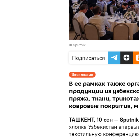
© Sputnik
Подписаться
Эксклюзив
В ее рамках также ор
продукции из узбекск
пряжа, ткани, трикот
ковровые покрытия, м
ТАШКЕНТ, 10 сен — Sputnik
хлопка Узбекистан вперв
текстильную конференцию 