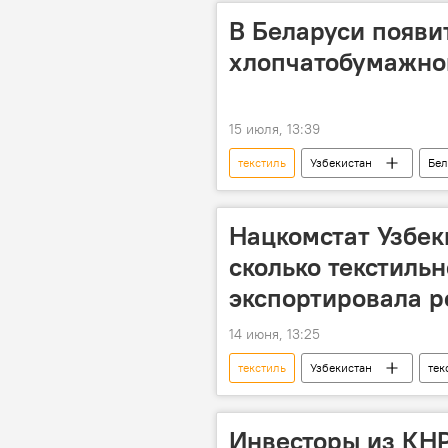
В Беларуси появи
хлопчатобумажно
15 июля, 13:39
текстиль
Узбекистан
Бел
Нацкомстат Узбек
сколько текстиль
экспортировала р
14 июня, 13:25
текстиль
Узбекистан
тек
Инвесторы из КНР