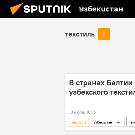
Узбекистан
текстиль
В странах Балтии
узбекского тексти
19 июля, 10:15
текстиль
Узбекистан
тек
переговоры