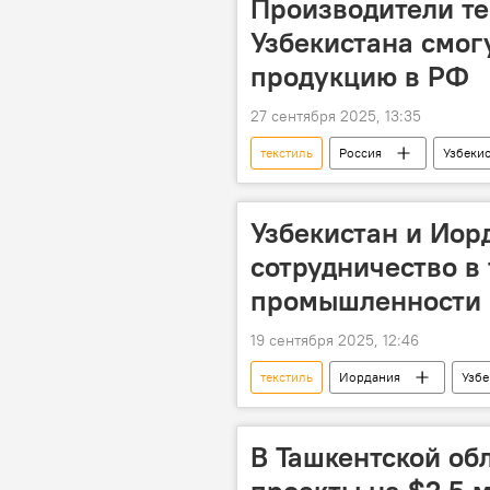
Производители те
Узбекистана смог
продукцию в РФ
27 сентября 2025, 13:35
текстиль
Россия
Узбеки
Москва
Узбекистан и Иор
сотрудничество в
промышленности
19 сентября 2025, 12:46
текстиль
Иордания
Узбе
Министерство инвестиций, промышле
сотрудничество
В Ташкентской об