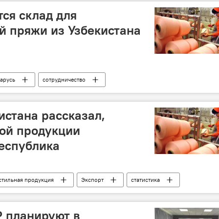
тся склад для
й пряжи из Узбекистана
арусь
сотрудничество
истана рассказал,
ной продукции
еспублика
стильная продукция
Экспорт
статистика
 планируют в