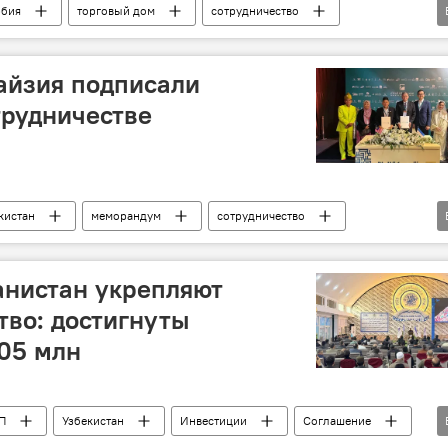
рбия
торговый дом
сотрудничество
пищевая промышленность
машиностроение
айзия подписали
трудничестве
кистан
меморандум
сотрудничество
Инвестиции
халяль
агропромышленность
анистан укрепляют
тво: достигнуты
05 млн
П
Узбекистан
Инвестиции
Соглашение