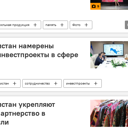
9
тильная продукция
память
Фото
Турция
Выставка
Культура
истан намерены
инвестпроекты в сфере
истан
сотрудничество
инвестпроекты
истан укрепляют
артнерство в
сли