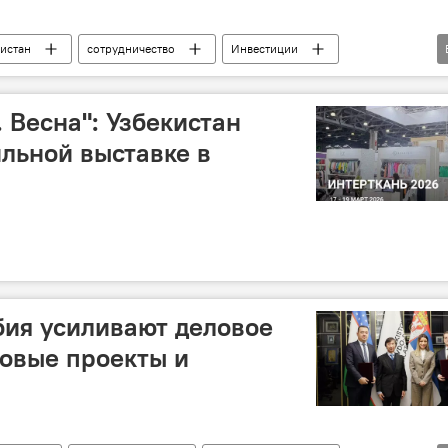
истан
сотрудничество
Инвестиции
ость
 Весна": Узбекистан
ильной выставке в
бия усиливают деловое
новые проекты и