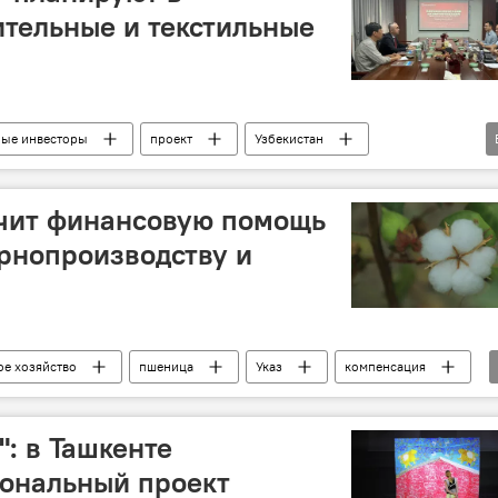
ительные и текстильные
ные инвесторы
проект
Узбекистан
ичит финансовую помощь
ернопроизводству и
ое хозяйство
пшеница
Указ
компенсация
": в Ташкенте
сональный проект