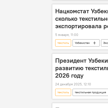
Торговля
сотрудничество
фармацевтика
Сельское хоз
Нацкомстат Узбек
сколько текстиль
экспортировала р
5 января, 11:00
текстиль
Узбекистан
Экс
Президент Узбеки
развитию тексти
2026 году
24 декабря 2025, 12:10
текстиль
текстильная продукция
президент Узбекистана
Шав
лаборатория
Экспорт