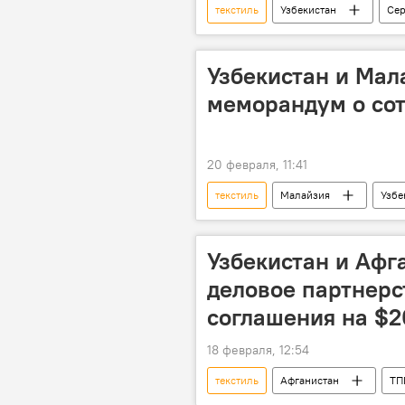
текстиль
Узбекистан
Се
Торговля
Инвестиции
Узбекистан и Мал
меморандум о со
20 февраля, 11:41
текстиль
Малайзия
Узбе
предприниматели
ТПП
пищевая промышленность
Узбекистан и Афг
деловое партнерс
соглашения на $2
18 февраля, 12:54
текстиль
Афганистан
ТП