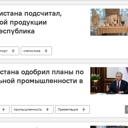
пищевая промышленность
строительные материалы
яйство
истана подсчитал,
ной продукции
еспублика
порт
статистика
стана одобрил планы по
льной промышленности в
промышленность
Презентация
кат Мирзиёев
цифровизация
Инвестиции