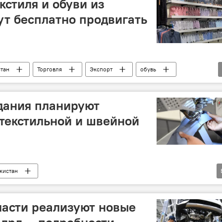
кстиля и обуви из
ут бесплатно продвигать
стан
Торговля
Экспорт
обувь
дания планируют
 текстильной и швейной
кистан
нности и торговли РУз.
швейное производство
ласти реализуют новые