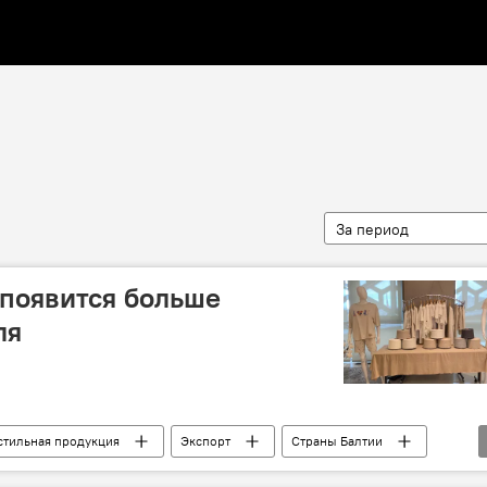
За период
 появится больше
ля
стильная продукция
Экспорт
Страны Балтии