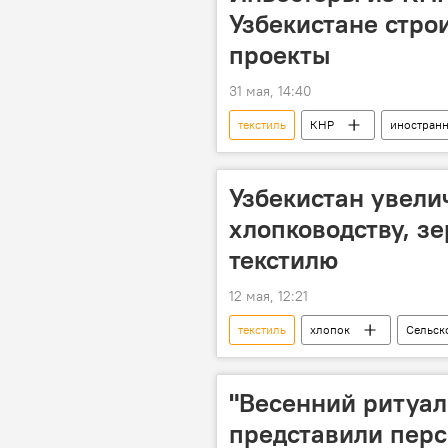
Узбекистане стро
проекты
31 мая, 14:40
текстиль
КНР
иностран
Строительство
переговоры
Узбекистан увел
хлопководству, з
текстилю
12 мая, 12:21
текстиль
хлопок
Сельск
Узбекистан
"Весенний ритуал
представили пер