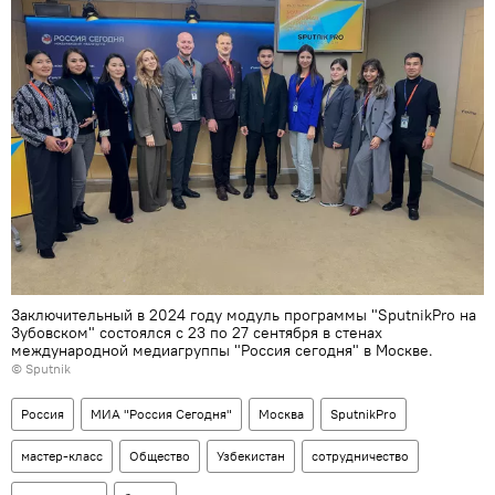
Заключительный в 2024 году модуль программы "SputnikPro на
Зубовском" состоялся с 23 по 27 сентября в стенах
международной медиагруппы "Россия сегодня" в Москве.
© Sputnik
Россия
МИА "Россия Сегодня"
Москва
SputnikPro
мастер-класс
Общество
Узбекистан
сотрудничество