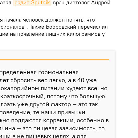
казал
радио Sputnik
врач-диетолог Андрей
я начала человек должен понять, что
сионалов". Также Бобровский перечислил
щие на появление лишних килограммов у
определенная гормональная
лет сбросить вес легко, а в 40 уже
кокалорийном питании худеют все, но
 краткосрочный, потому что большую
грать уже другой фактор — это так
поведение, те наши привычки
жно поддаются коррекции, особенно в
ичина — это пищевая зависимость, то
ищи в не пищевых целях, а для