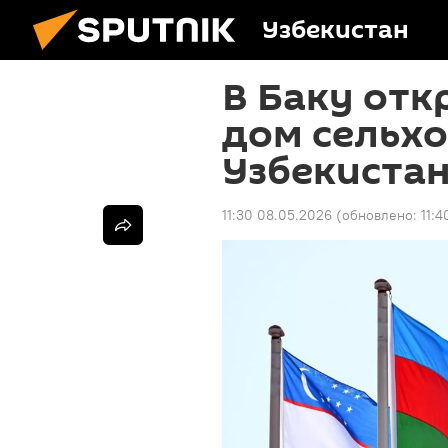
Узбекистан
В Баку отк
дом сельх
Узбекиста
11:30 08.05.2026
(обновлено:
11: