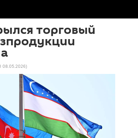
рылся торговый
озпродукции
на
40 08.05.2026
)