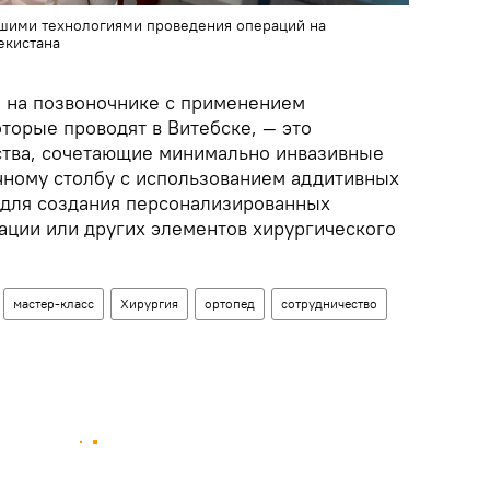
йшими технологиями проведения операций на
екистана
 на позвоночнике с применением
торые проводят в Витебске, — это
ства, сочетающие минимально инвазивные
чному столбу с использованием аддитивных
 для создания персонализированных
гации или других элементов хирургического
мастер-класс
Хирургия
ортопед
сотрудничество