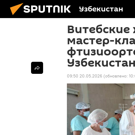
Узбекистан
Витебские 
мастер-кла
фтизиоорт
Узбекиста
09:50 20.05.2026
(обновлено:
10