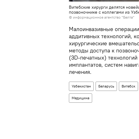
Витебские хирурги делятся нове
позвоночнике с коллегами из Узб
© информационное агентство "Белта"
Малоинвазивные операции
аддитивных технологий, ко
хирургические вмешатель
методы доступа к позвоно
(3D-печатных) технологий
имплантатов, систем нави
лечения.
Узбекистан
Беларусь
Витебск
Медицина