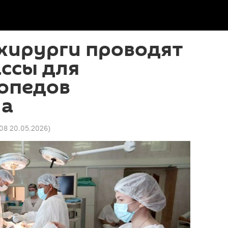
хирурги проводят
ссы для
опедов
на
:08 20.05.2026
)