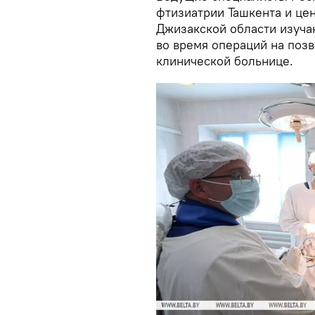
фтизиатрии Ташкента и це
Джизакской области изуча
во время операций на поз
клинической больнице.