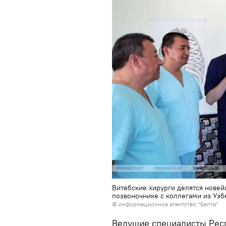
Витебские хирурги делятся нове
позвоночнике с коллегами из Узб
© информационное агентство "Белта"
Ведущие специалисты Респ