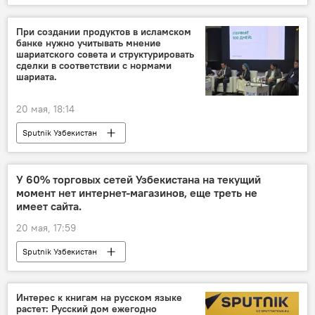
Россотрудничество в Узбекистане
форум
студенты
При создании продуктов в исламском
банке нужно учитывать мнение
шариатского совета и структурировать
сделки в соответствии с нормами
шариата.
20 мая, 18:14
Sputnik Узбекистан
У 60% торговых сетей Узбекистана на текущий
момент нет интернет-магазинов, еще треть не
имеет сайта.
20 мая, 17:59
Sputnik Узбекистан
Интерес к книгам на русском языке
растет: Русский дом ежегодно