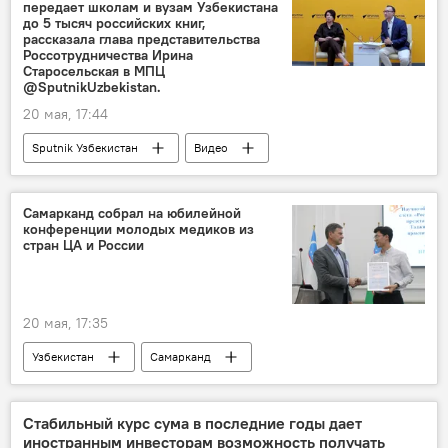
передает школам и вузам Узбекистана
до 5 тысяч российских книг,
рассказала глава представительства
Россотрудничества Ирина
Старосельская в МПЦ
@SputnikUzbekistan.
20 мая, 17:44
Sputnik Узбекистан
Видео
Самарканд собрал на юбилейной
конференции молодых медиков из
стран ЦА и России
20 мая, 17:35
Узбекистан
Самарканд
Конференция
медики
Центральная Азия
Россия
Стабильный курс сума в последние годы дает
иностранным инвесторам возможность получать