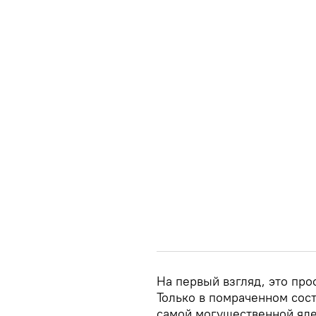
На первый взгляд, это про
Только в помраченном сос
самой могущественной яде