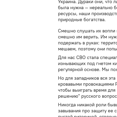
Украина. Дураки они, что л
была нужна — нереально б
ресурсы, наши производств
природные богатства.
Смешно слушать их вопли 
смешно им верить. Им нуж
подержать в руках: террит
мешаем, поэтому они попыт
Для нас СВО стала специа
изнывающих под гнетом ки
регулярной основе. Мы по
Но для западников вся эта
кровавыми провокациями Р
чтобы выиграть время для 
решению" русского вопрос
Никогда никакой роли быв
завывания про защиту ее 
пустой риторикой, отвлеч