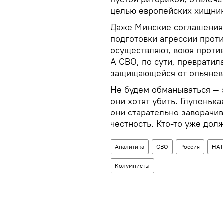
целью европейских хищник
Даже Минские соглашения 
подготовки агрессии проти
осуществляют, воюя проти
А СВО, по сути, превратил
защищающейся от опьянев
Не будем обманываться — эт
они хотят убить. Глупеньк
они старательно заворачив
честность. Кто-то уже долж
Аналитика
СВО
Россия
НА
Колумнисты