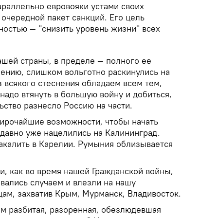
араллельно евровояки устами своих
очередной пакет санкций. Его цель
ностью — "снизить уровень жизни" всех
ашей страны, в пределе — полного ее
нению, слишком вольготно раскинулись на
 всякого стеснения обладаем всем тем,
с надо втянуть в большую войну и добиться,
ьство разнесло Россию на части.
широчайшие возможности, чтобы начать
 давно уже нацелились на Калининград.
калить в Карелии. Румыния облизывается
и, как во время нашей Гражданской войны,
вались случаем и влезли на нашу
цам, захватив Крым, Мурманск, Владивосток.
ам разбитая, разоренная, обезлюдевшая