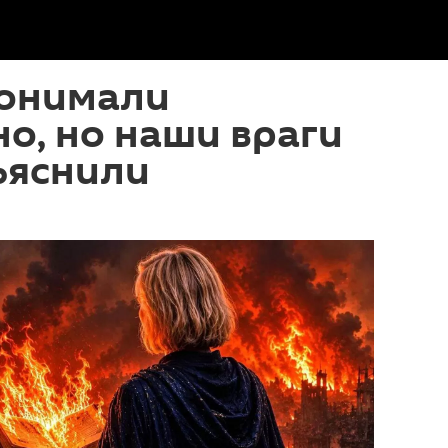
понимали
о, но наши враги
ъяснили