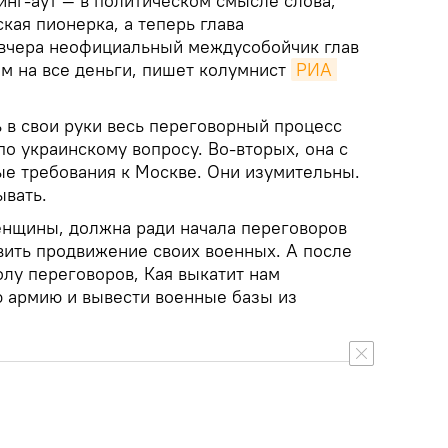
инг-аут — в политическом смысле слова,
кая пионерка, а теперь глава
 вчера неофициальный междусобойчик глав
ам на все деньги, пишет колумнист
РИА 
ь в свои руки весь переговорный процесс
о украинскому вопросу. Во-вторых, она с
ые требования к Москве. Они изумительны.
вать.
енщины, должна ради начала переговоров
вить продвижение своих военных. А после
толу переговоров, Кая выкатит нам
ю армию и вывести военные базы из