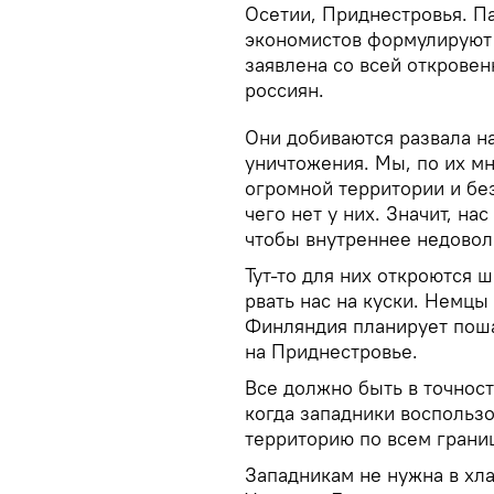
Осетии, Приднестровья. П
экономистов формулируют 
заявлена со всей откровен
россиян.
Они добиваются развала н
уничтожения. Мы, по их м
огромной территории и без
чего нет у них. Значит, на
чтобы внутреннее недовол
Тут-то для них откроются 
рвать нас на куски. Немцы
Финляндия планирует поша
на Приднестровье.
Все должно быть в точност
когда западники воспользо
территорию по всем грани
Западникам не нужна в хл