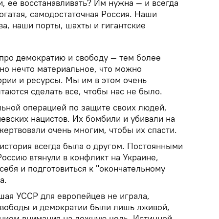
и, ее восстанавливать? Им нужна — и всегда
огатая, самодостаточная Россия. Наши
а, наши порты, шахты и гигантские
про демократию и свободу — тем более
но нечто материальное, что можно
ории и ресурсы. Мы им в этом очень
аются сделать все, чтобы нас не было.
льной операцией по защите своих людей,
евских нацистов. Их бомбили и убивали на
жертвовали очень многим, чтобы их спасти.
 история всегда была о другом. Постоянными
оссию втянули в конфликт на Украине,
себя и подготовиться к "окончательному
а.
шая УССР для европейцев не играла,
свободы и демократии были лишь лживой,
ением внимания на ложную цель. Истинной