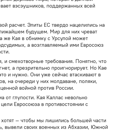
вает вэсэушников, поддержанных всей
вой расчет. Элиты ЕС твердо нацелились на
ближайшем будущем. Мир для них чреват
а же Кая в обнимку с Урсулой может
одсудимых, а возглавляемый ими Евросоюз
сти.
, и смехотворные требования. Понятно, что
гнет, а презрительно проигнорирует. Но Кае
то и нужно. Они уже сейчас втаскивают в
в, на очереди у них молдаване, поляки,
ценной войной против России.
а от глупости. Кая Каллас невольно
цели Евросоюза в противостоянии с
и хотят — чтобы мы лишились большей части
ь, вывели своих военных из Абхазии, Южной