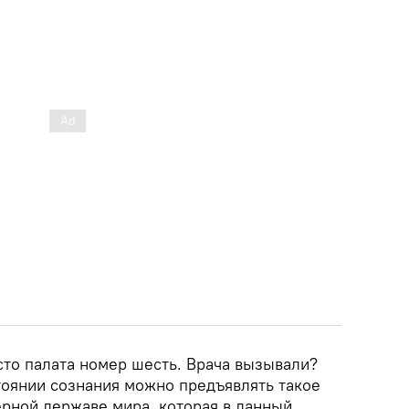
сто палата номер шесть. Врача вызывали?
тоянии сознания можно предъявлять такое
рной державе мира, которая в данный