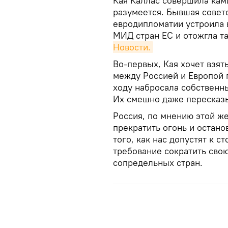
Кая Каллас совершила кам
разумеется. Бывшая советс
евродипломатии устроила
МИД стран ЕС и отожгла т
Новости.
Во-первых, Кая хочет взят
между Россией и Европой п
ходу набросала собственн
Их смешно даже пересказы
Россия, по мнению этой ж
прекратить огонь и остано
того, как нас допустят к с
требование сократить сво
сопредельных стран.