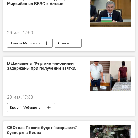
Мирзиёев на ВЕЭС в Астане
29 мая, 17:50
Шавкат Мирзиёев
Астана
ЕАЭС и Узбекистан
ЕАЭС
сотрудничество
инициатива
В Джизаке и Фергане чиновники
задержаны при получении взятки.
Узбекистан
саммит
кооперация
промышленность
Туризм
трудовая миграция
цифровизация
29 мая, 17:38
Торговля
Sputnik Узбекистан
СВО: как Россия будет "вскрывать"
бункеры в Киеве