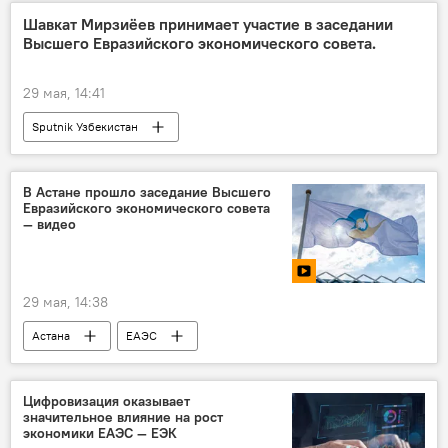
Экономика
Шавкат Мирзиёев принимает участие в заседании
Высшего Евразийского экономического совета.
29 мая, 14:41
Sputnik Узбекистан
В Астане прошло заседание Высшего
Евразийского экономического совета
— видео
29 мая, 14:38
Астана
ЕАЭС
Узбекистан и ЕАЭС: перспективы возможной интеграции
ЕАЭС и Узбекистан
прямая трансляция
Цифровизация оказывает
значительное влияние на рост
Казахстан
Экономика
экономики ЕАЭС — ЕЭК