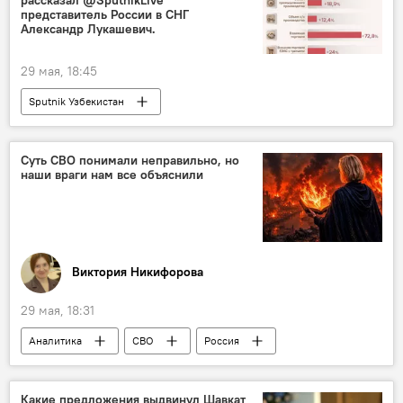
рассказал @SputnikLive
представитель России в СНГ
Александр Лукашевич.
29 мая, 18:45
Sputnik Узбекистан
Суть СВО понимали неправильно, но
наши враги нам все объяснили
Виктория Никифорова
29 мая, 18:31
Аналитика
СВО
Россия
НАТО
Евросоюз
Европа
Москва
Украина
Колумнисты
Какие предложения выдвинул Шавкат