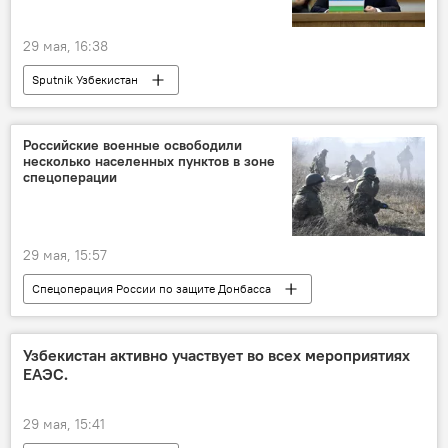
29 мая, 16:38
Sputnik Узбекистан
Российские военные освободили
несколько населенных пунктов в зоне
спецоперации
29 мая, 15:57
Спецоперация России по защите Донбасса
СВО
Россия
Украина
спецоперация
Минобороны РФ
Узбекистан активно участвует во всех мероприятиях
ЕАЭС.
ВСУ
29 мая, 15:41