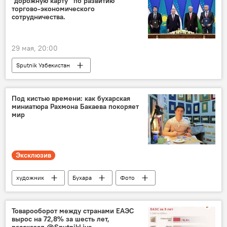
"дорожную карту" по развитию
торгово-экономического
сотрудничества.
29 мая, 20:00
Sputnik Узбекистан
Под кистью времени: как бухарская
миниатюра Рахмона Бакаева покоряет
мир
Эксклюзив
художник
Бухара
Фото
фотолента
картины
искусство
творчество
Товарооборот между странами ЕАЭС
вырос на 72,8% за шесть лет,