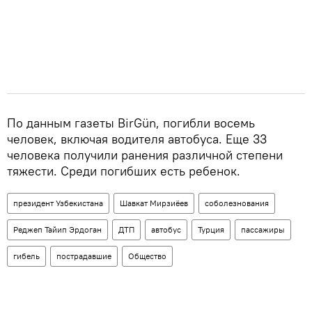
По данным газеты BirGün, погибли восемь
человек, включая водителя автобуса. Еще 33
человека получили ранения различной степени
тяжести. Среди погибших есть ребенок.
президент Узбекистана
Шавкат Мирзиёев
соболезнования
Реджеп Тайип Эрдоган
ДТП
автобус
Турция
пассажиры
гибель
пострадавшие
Общество