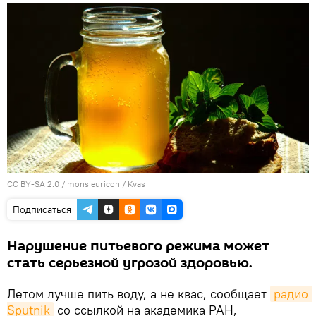
CC BY-SA 2.0
/
monsieuricon
/
Kvas
Подписаться
Нарушение питьевого режима может
стать серьезной угрозой здоровью.
Летом лучше пить воду, а не квас, сообщает
радио 
Sputnik
со ссылкой на академика РАН,