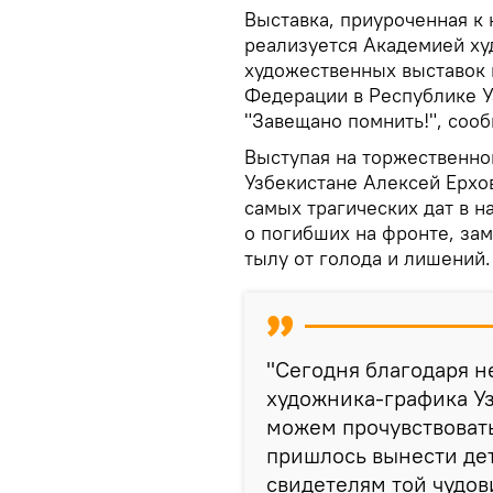
Выставка, приуроченная к
реализуется Академией ху
художественных выставок 
Федерации в Республике Уз
"Завещано помнить!", соо
Выступая на торжественно
Узбекистане Алексей Ерхов
самых трагических дат в 
о погибших на фронте, за
тылу от голода и лишений.
"Сегодня благодаря н
художника-графика У
можем прочувствовать
пришлось вынести де
свидетелям той чудов