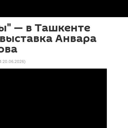
ы" — в Ташкенте
выставка Анвара
ова
4 20.06.2026
)