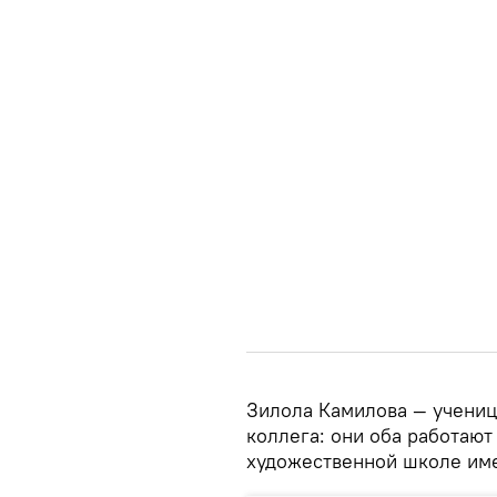
Зилола Камилова — учениц
коллега: они оба работаю
художественной школе име