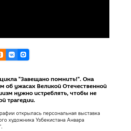
 цикла "Завещано помнить!". Она
м об ужасах Великой Отечественной
шизм нужно истреблять, чтобы не
ой трагедии.
рафии открылась персональная выставка
ого художника Узбекистана Анвара
.