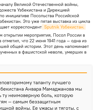
 началу Великой Отечественной войны,
дожеств Узбекистана и Дирекцией
по инициативе Посольства Российской
бекистан. Это уже пятая выставка из цикла
бщает корреспондент
 Sputnik Узбекистан.
м открытии мероприятия, Посол России в
 отметил, что 22 июня 1941 года — одна из
нашей общей истории. Этот день напоминает
мученных в фашистской неволе, умерших в
еповторимому таланту лучшего
збекистана Анвара Мамаджанова мы
 ту неимоверную боль, которую
тям — самым беззащитным
ищной войны. Ее ужасы и тяготы, с