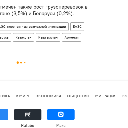
тмечен также рост грузоперевозок в
ане (3,5%) и Беларуси (0,2%).
ЕАЭС: перспективы возможной интеграции
ЕАЭС
арусь
Казахстан
Кыргызстан
Армения
ТИКА
В МИРЕ
ЭКОНОМИКА
ОБЩЕСТВО
МИГРАЦИЯ
КУ
Rutube
Макс