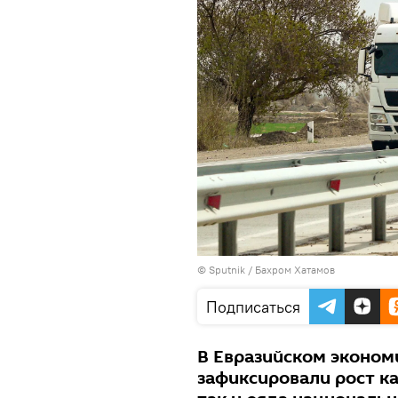
© Sputnik / Бахром Хатамов
Подписаться
В Евразийском эконом
зафиксировали рост к