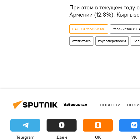
При этом в текущем году о
Армении (12,8%), Кыргызст
ЕАЭС и Узбекистан
Узбекистан и 
статистика
грузоперевозки
Бел
Узбекистан
НОВОСТИ
ПОЛИ
Telegram
Дзен
OK
VK